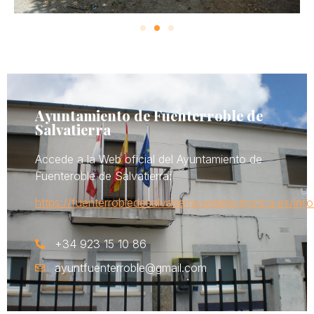
Ayuntamiento de Fuenterroble de
Salvatierra
Accede a la Web oficial del Ayuntamiento de
Fuenteroble de Salvatierra:
https://fuenterrobledesalvatierra.sedelectronica.es/info
+34 923 15 10 86
ayuntfuenterroble@gmail.com