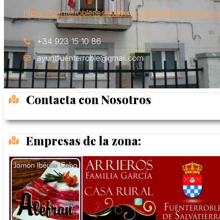
https://fuenterrobledesalvatierra.sedelectronica.es/info
+34 923 15 10 86
ayuntfuenterroble@gmail.com
Contacta con Nosotros
Empresas de la zona: