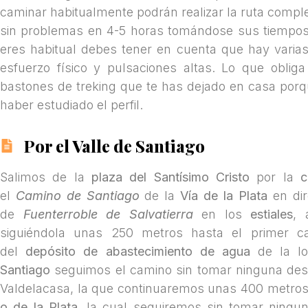
caminar habitualmente podrán realizar la ruta comple
sin problemas en 4-5 horas tomándose sus tiempos p
eres habitual debes tener en cuenta que hay varia
esfuerzo físico y pulsaciones altas. Lo que obli
bastones de treking que te has dejado en casa porq
haber estudiado el perfil.
Por el Valle de Santiago
Salimos de la
plaza del Santísimo Cristo
por la
c
el
Camino de Santiago
de la
Vía de la Plata
en di
de
Fuenterroble de Salvatierra
en los
estiales
, 
siguiéndola unas 250 metros hasta el primer ca
del
depósito de abastecimiento de agua
de la lo
Santiago
seguimos el camino sin tomar ninguna desvi
Valdelacasa, la que continuaremos unas 400 metros
o de la Plata
, la cual seguiremos sin tomar ninguna