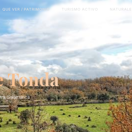
QUE VER / PATRIMONIO
TURISMO ACTIVO
NATURALE
e Tonda
erra, Salamanca